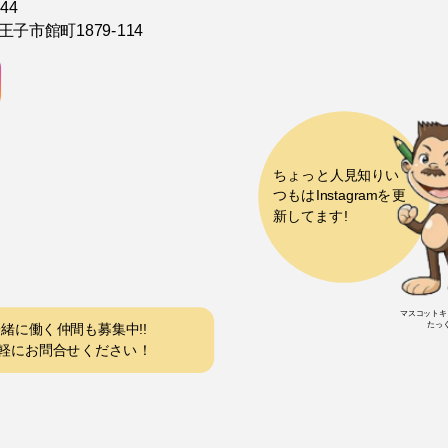
44
子市館町1879-114
マスコットキ
たっ
緒に働く仲間も募集中!!
軽にお問合せください！