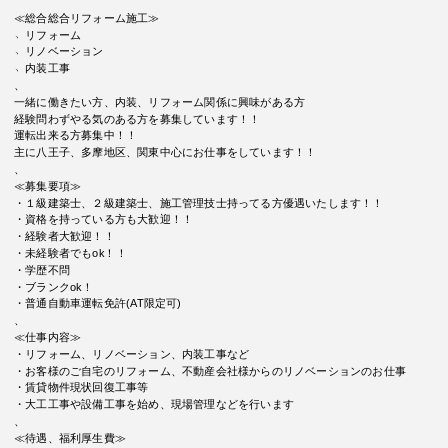
≪総合総合リフォーム施工≫
﹆リフォーム
﹆リノベーション
﹆内装工事
、
一緒に働きたい方、内装、リフォーム関係に興味がある方
経験問わずやる気のある方を募集しています！！
運転出来る方募集中！！
主に八王子、多摩地区、関東中心にお仕事をしています！！
、
≪募集要項≫
・１級建築士、２級建築士、施工管理技士持ってる方優遇いたします！！
・資格を持っている方も大歓迎！！
・経験者大歓迎！！
・未経験者でもok！！
・学歴不問
・ブランクok！
・普通自動車運転免許(AT限定可)
、
≪仕事内容≫
・リフォーム、リノベーション、内装工事など
・お客様のご自宅のリフォーム、不動産会社様からのリノベーションのお仕事
・賃貸物件現状回復工事等
・大工工事や設備工事を始め、現場管理などを行います
、
≪待遇、福利厚生費≫