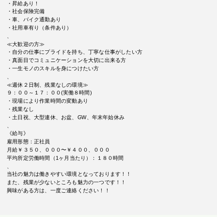
・昇給あり！
・社会保険完備
・車、バイク通勤あり
・社用車有り（条件あり）
、
≪大歓迎の方≫
・自分の仕事にプライドを持ち、丁寧な仕事がしたい方
・真面目でコミュニケーションを大切に出来る方
・一生モノのスキルを身につけたい方
、
≪週休２日制、残業なしの環境≫
９：００～１７：００(実働８時間)
・現場により作業時間の変動あり
・残業なし
・土日祝、大型連休、お盆、GW、年末年始休み
、
《給与》
雇用形態：正社員
月給￥３５０、０００〜￥４００、０００
平均所定労働時間（1ヶ月当たり）：１８０時間
、
当社の魅力は働きやすい環境となっております！！
また、残業が少ないところも魅力の一つです！！
興味がある方は、一度ご連絡ください！！